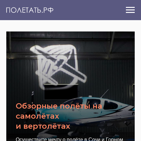
Обзорные полёты на
самолётах
и вертолётах
Осуществите мечту о полёте в Сочи и Горном